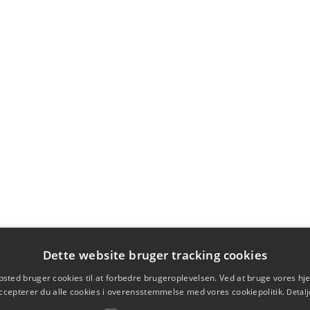
Dette website bruger tracking cookies
sted bruger cookies til at forbedre brugeroplevelsen. Ved at bruge vores 
ccepterer du alle cookies i overensstemmelse med vores cookiepolitik.
Detalj